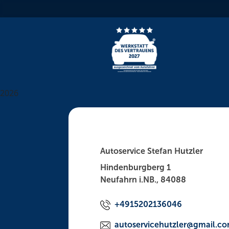
Skip
to
content
2026
Autoservice Stefan Hutzler
Hindenburgberg 1
Neufahrn i.NB., 84088
+4915202136046
autoservicehutzler@gmail.c