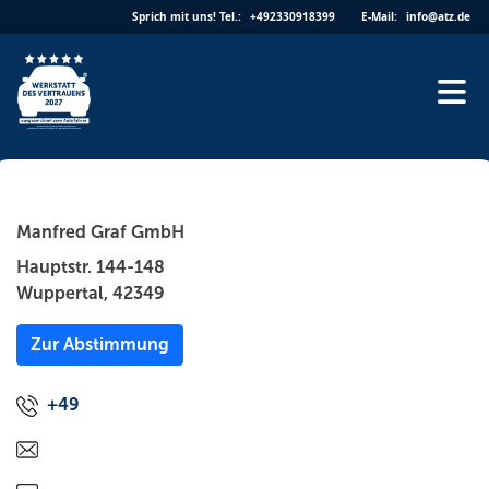
Skip
Sprich mit uns!
Tel.:
+492330918399
E-Mail:
info@atz.de
to
content
Manfred Graf GmbH
Hauptstr. 144-148
Wuppertal, 42349
Zur Abstimmung
+49