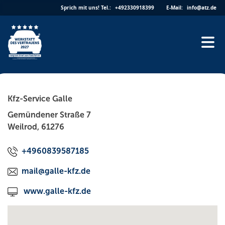
Skip
Sprich mit uns!
Tel.:
+492330918399
E-Mail:
info@atz.de
to
content
Kfz-Service Galle
Gemündener Straße 7
Weilrod, 61276
+4960839587185
mail@galle-kfz.de
www.galle-kfz.de