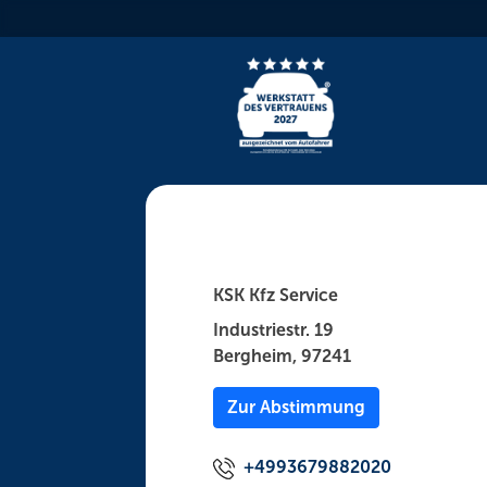
Skip
to
content
KSK Kfz Service
Industriestr. 19
Bergheim, 97241
Zur Abstimmung
+4993679882020