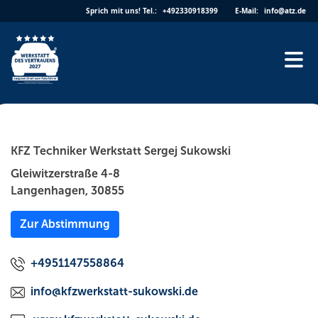
Skip
Sprich mit uns!
Tel.:
+492330918399
E-Mail:
info@atz.de
to
content
KFZ Techniker Werkstatt Sergej Sukowski
Gleiwitzerstraße 4-8
Langenhagen, 30855
Zur Abstimmung
+4951147558864
info@kfzwerkstatt-sukowski.de