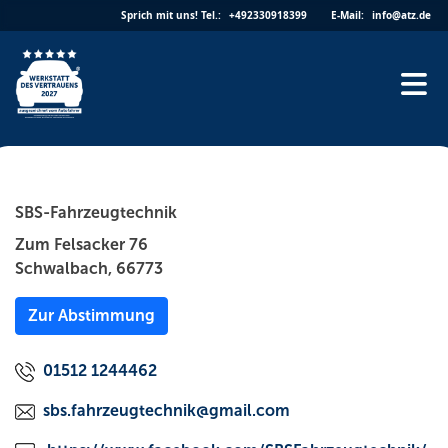
Skip
Sprich mit uns!
Tel.:
+492330918399
E-Mail:
info@atz.de
to
content
SBS-Fahrzeugtechnik
Zum Felsacker 76
Schwalbach, 66773
Zur Abstimmung
01512 1244462
sbs.fahrzeugtechnik@gmail.com