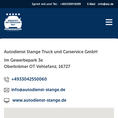
Skip
Sprich mit uns!
Tel.:
+492330918399
E-Mail:
info@atz.de
to
content
Autodienst Stange Truck und Carservice GmbH
Im Gewerbepark 3e
Oberkrämer OT Vehlefanz, 16727
+4933042550060
info@autodienst-stange.de
www.autodienst-stange.de