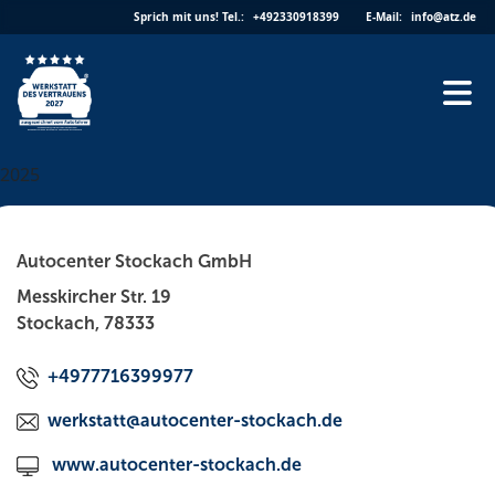
Skip
Sprich mit uns!
Tel.:
+492330918399
E-Mail:
info@atz.de
to
content
2025
Autocenter Stockach GmbH
Messkircher Str. 19
Stockach, 78333
+4977716399977
werkstatt@autocenter-stockach.de
www.autocenter-stockach.de