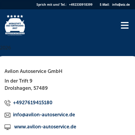
Skip
Sprich mit uns!
Tel.:
+492330918399
E-Mail:
info@atz.de
to
content
2026
Avilon Autoservice GmbH
In der Trift 9
Drolshagen, 57489
+4927619415180
info@avilon-autoservice.de
www.avilon-autoservice.de