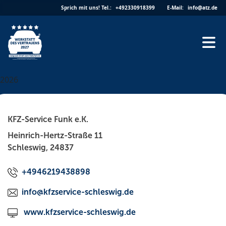
Skip
Sprich mit uns!
Tel.:
+492330918399
E-Mail:
info@atz.de
to
content
2026
KFZ-Service Funk e.K.
Heinrich-Hertz-Straße 11
Schleswig, 24837
+4946219438898
info@kfzservice-schleswig.de
www.kfzservice-schleswig.de