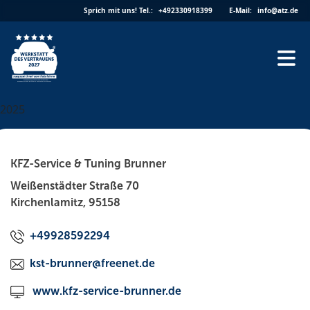
Skip
Sprich mit uns!
Tel.:
+492330918399
E-Mail:
info@atz.de
to
content
2025
KFZ-Service & Tuning Brunner
Weißenstädter Straße 70
Kirchenlamitz, 95158
+49928592294
kst-brunner@freenet.de
www.kfz-service-brunner.de