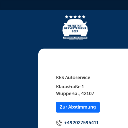
Skip
to
content
KES Autoservice
Klarastraße 1
Wuppertal, 42107
Zur Abstimmung
+492027595411