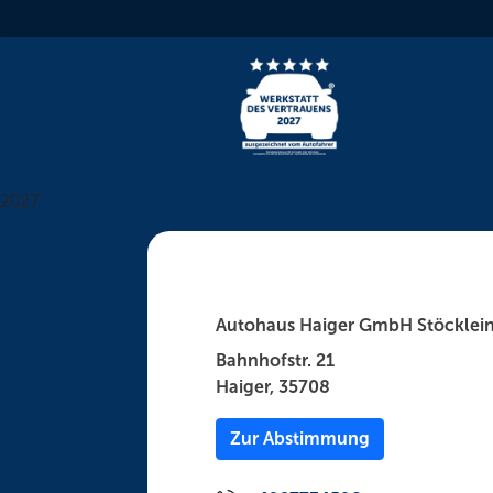
Skip
to
content
2027
Autohaus Haiger GmbH Stöcklei
Bahnhofstr. 21
Haiger, 35708
Zur Abstimmung