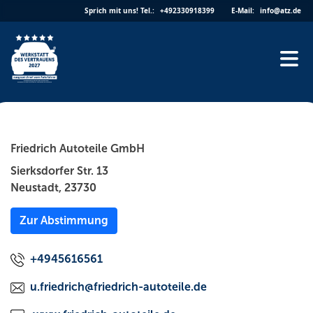
Skip
Sprich mit uns!
Tel.:
+492330918399
E-Mail:
info@atz.de
to
content
Friedrich Autoteile GmbH
Sierksdorfer Str. 13
Neustadt, 23730
Zur Abstimmung
+4945616561
u.friedrich@friedrich-autoteile.de