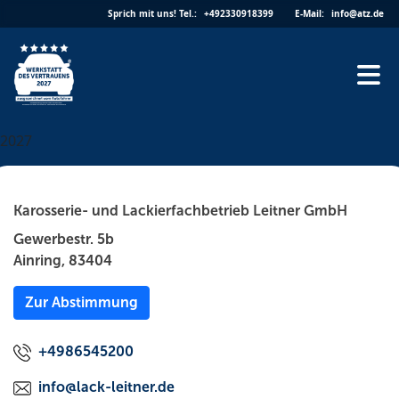
Skip
Sprich mit uns!
Tel.:
+492330918399
E-Mail:
info@atz.de
to
content
2027
Karosserie- und Lackierfachbetrieb Leitner GmbH
Gewerbestr. 5b
Ainring, 83404
Zur Abstimmung
+4986545200
info@lack-leitner.de