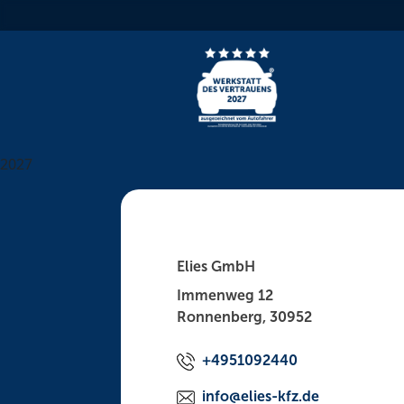
Skip
to
content
2027
Elies GmbH
Immenweg 12
Ronnenberg, 30952
+4951092440
info@elies-kfz.de