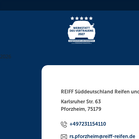
Skip
to
content
2026
REIFF Süddeutschland Reifen u
Karlsruher Str. 63
Pforzheim, 75179
+497231154110
rs.pforzheim@reiff-reifen.de