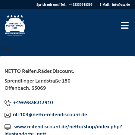
Skip
Sprich mit uns!
Tel.:
+492330918399
E-Mail:
info@atz.de
to
content
2026
NETTO Reifen.Räder.Discount.
Sprendlinger Landstraße 180
Offenbach, 63069
+4969838313910
nll.104@netto-reifendiscount.de
www.reifendiscount.de/netto/shop/index.php?
id=standorte_nett