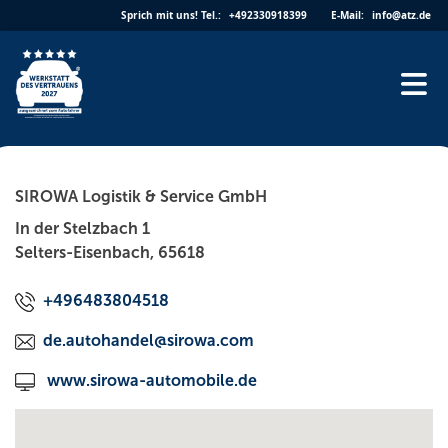
Skip
Sprich mit uns!
Tel.:
+492330918399
E-Mail:
info@atz.de
to
content
SIROWA Logistik & Service GmbH
In der Stelzbach 1
Selters-Eisenbach, 65618
+496483804518
de.autohandel@sirowa.com
www.sirowa-automobile.de