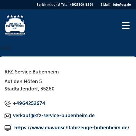
Skip
Sprich mit uns!
Tel.:
+492330918399
E-Mail:
info@atz.de
to
content
2025
KFZ-Service Bubenheim
Auf den Höfen 5
Stadtallendorf, 35260
+4964252674
verkauf@kfz-service-bubenheim.de
https://www.euwunschfahrzeuge-bubenheim.de/