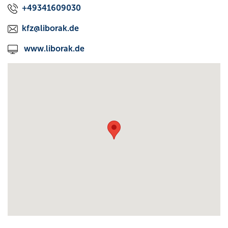
+49341609030
kfz@liborak.de
www.liborak.de