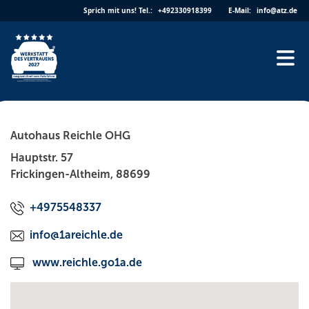
Skip
Sprich mit uns!
Tel.:
+492330918399
E-Mail:
info@atz.de
to
content
Autohaus Reichle OHG
Hauptstr. 57
Frickingen-Altheim, 88699
+4975548337
info@1areichle.de
www.reichle.go1a.de