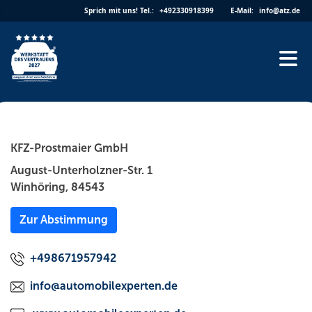
Skip
Sprich mit uns!
Tel.:
+492330918399
E-Mail:
info@atz.de
to
content
KFZ-Prostmaier GmbH
August-Unterholzner-Str. 1
Winhöring, 84543
Zur Abstimmung
+498671957942
info@automobilexperten.de