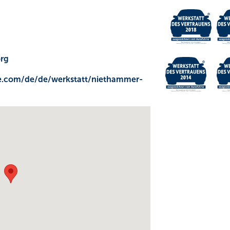
org
e.com/de/de/werkstatt/niethammer-