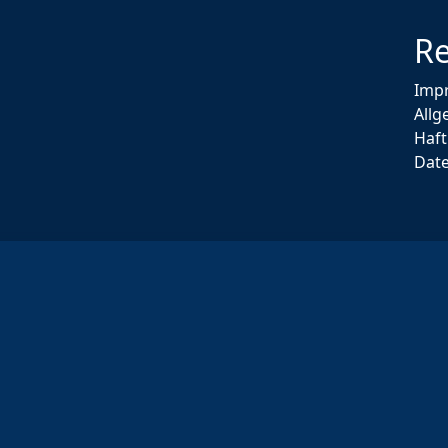
Re
Imp
All
Haf
Dat