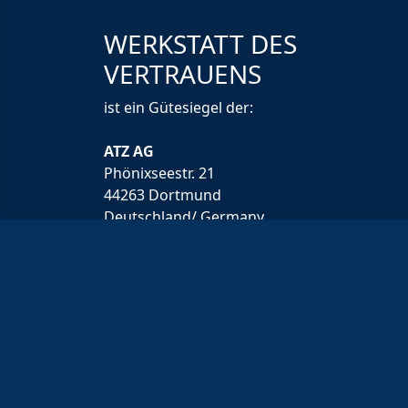
WERKSTATT DES
VERTRAUENS
ist ein Gütesiegel der:
ATZ AG
Phönixseestr. 21
44263 Dortmund
Deutschland/ Germany
Tel.:
+49 (0) 231-9846098-0
Fax: +49233013570
E-Mail:
info@atz.de