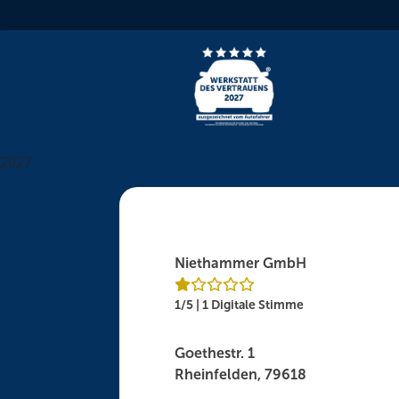
Skip
to
content
2027
Niethammer GmbH
1/5 | 1 Digitale Stimme
Goethestr. 1
Rheinfelden, 79618