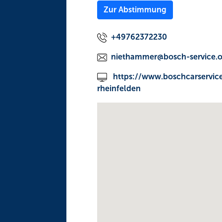
Zur Abstimmung
+49762372230
niethammer@bosch-service.
https://www.boschcarservic
rheinfelden