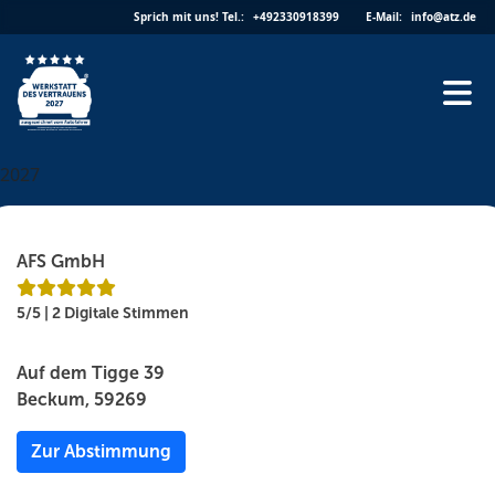
Skip
Sprich mit uns!
Tel.:
+492330918399
E-Mail:
info@atz.de
to
content
2027
AFS GmbH
5/5 | 2 Digitale Stimmen
Auf dem Tigge 39
Beckum, 59269
Zur Abstimmung