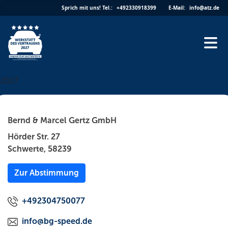
Skip
Sprich mit uns!
Tel.:
+492330918399
E-Mail:
info@atz.de
to
content
2027
Bernd & Marcel Gertz GmbH
Hörder Str. 27
Schwerte, 58239
Zur Abstimmung
+492304750077
info@bg-speed.de