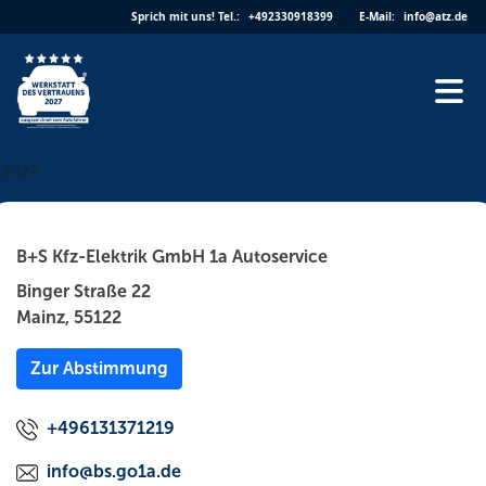
Skip
Sprich mit uns!
Tel.:
+492330918399
E-Mail:
info@atz.de
to
content
2027
B+S Kfz-Elektrik GmbH 1a Autoservice
Binger Straße 22
Mainz, 55122
Zur Abstimmung
+496131371219
info@bs.go1a.de