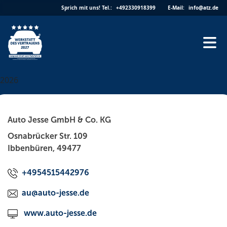
Skip
Sprich mit uns!
Tel.:
+492330918399
E-Mail:
info@atz.de
to
content
2026
Auto Jesse GmbH & Co. KG
Osnabrücker Str. 109
Ibbenbüren, 49477
+4954515442976
au@auto-jesse.de
www.auto-jesse.de