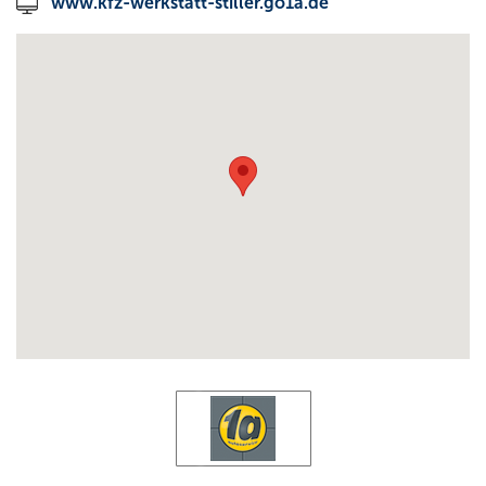
www.kfz-werkstatt-stiller.go1a.de