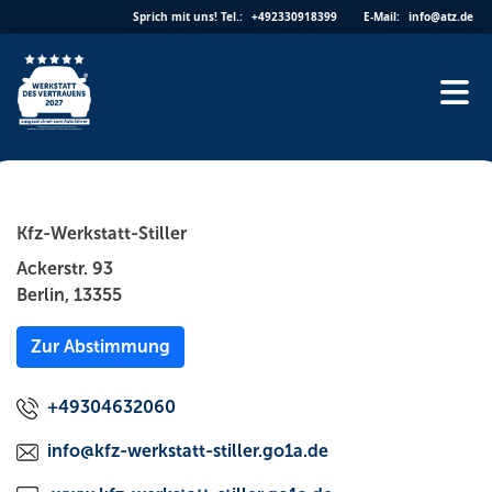
Skip
Sprich mit uns!
Tel.:
+492330918399
E-Mail:
info@atz.de
to
content
Kfz-Werkstatt-Stiller
Ackerstr. 93
Berlin, 13355
Zur Abstimmung
+49304632060
info@kfz-werkstatt-stiller.go1a.de