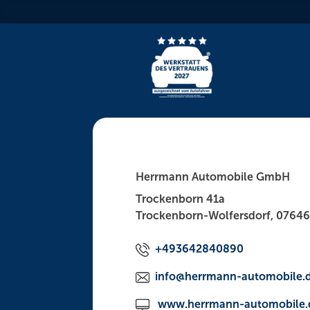
Skip
to
content
Herrmann Automobile GmbH
Trockenborn 41a
Trockenborn-Wolfersdorf, 0764
+493642840890
info@herrmann-automobile.
www.herrmann-automobile.