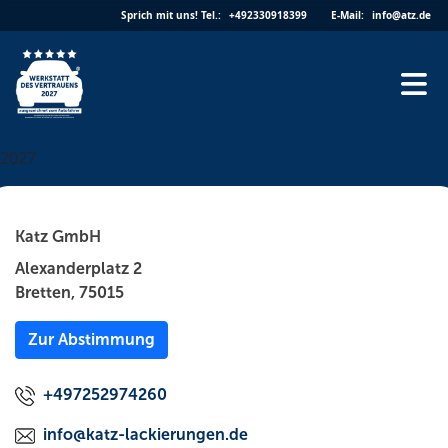
Skip
Sprich mit uns!
Tel.:
+492330918399
E-Mail:
info@atz.de
to
content
2027
Katz GmbH
Alexanderplatz 2
Bretten, 75015
Zur Abstimmung
+497252974260
info@katz-lackierungen.de